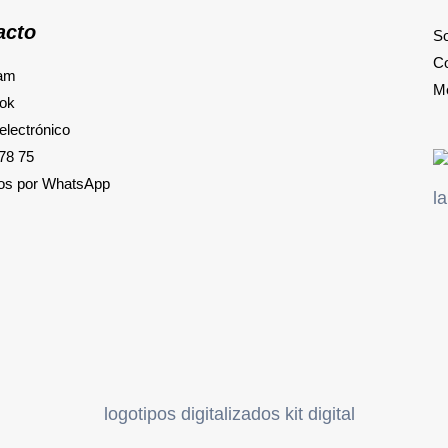
acto
So
Co
ram
M
ok
electrónico
78 75
os por WhatsApp