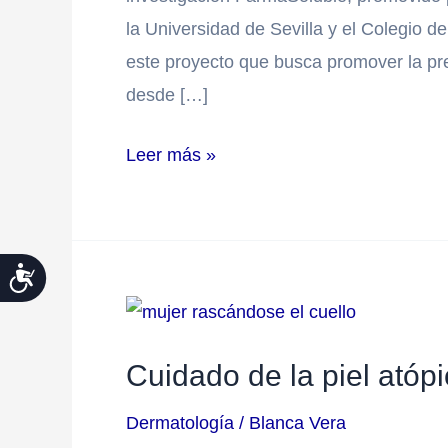
lector
cáncer
la Universidad de Sevilla y el Colegio d
de
de
este proyecto que busca promover la pre
pantalla;
piel
desde […]
Presione
Control-
Leer más »
F10
para
abrir
Accesibilidad
un
menú
Cuidado
de
de
Cuidado de la piel ató
accesibilidad.
la
piel
Dermatología
/
Blanca Vera
atópica