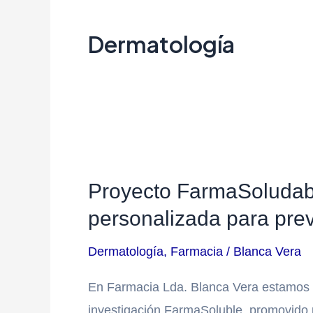
el
Dermatología
sitio
web
a
las
personas
Proyecto
con
FarmaSoludable:
discapacidad
Proyecto FarmaSoludabl
fotoprotección
visual
personalizada para prev
médica
que
personalizada
están
Dermatología
,
Farmacia
/
Blanca Vera
para
usando
prevenir
En Farmacia Lda. Blanca Vera estamos o
un
el
investigación FarmaSoluble, promovido p