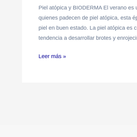
Piel atópica y BIODERMA El verano es un
en
quienes padecen de piel atópica, esta 
verano
piel en buen estado. La piel atópica es
con
tendencia a desarrollar brotes y enrojec
Bioderma
Leer más »